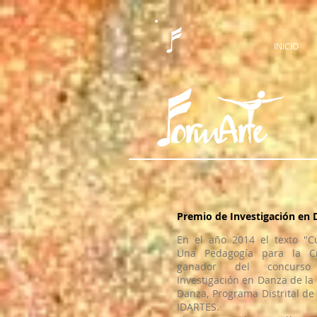
INICIO
Premio de Investigación en 
En el año 2014 el texto "C
Una Pedagogía para la Cr
ganador del concurs
Investigación en Danza de la
Danza, Programa Distrital de
IDARTES.