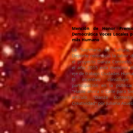
Mención de Honor Premio
Democrática Voces Locales p
más Humano
La Secretaría de Cultura,
Deporte reconoció la labor d
el proyecto Danza Contexto,
el año 2015 esta mención d
eje de trabajo Ciudades Huma
El incentivo constituye
participación en la publica
"Hable ahora o Calle para Si
artículo "Danza Context
Creatividad" por Juliana Atues