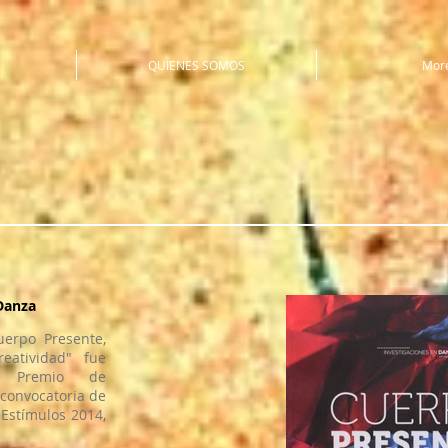
QUIENES SOMOS
Mor
Danza
uerpo Presente,
eatividad" fue
o Premio de
 convocatoria de
 Estímulos 2014,