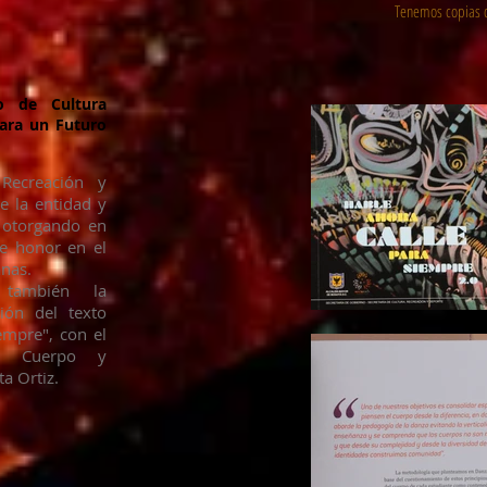
Tenemos copias d
 de Cultura
ara un Futuro
 Recreación y
e la entidad y
 otorgando en
e honor en el
nas.
 también la
ción del texto
empre", con el
o: Cuerpo y
ta Ortiz.