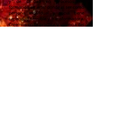
y de calidad en procesos de
formación en arte; donde el ser como
persona individual y social tiene
capacidad sensible y transformadora.
Creemos en la práctica y vivencia del
arte, base de los procesos de
creación y formación del ser humano
en pro del mejoramiento de la
calidad de vida y de aporte a la
sociedad.
Visión
La Fundación FormArte: Danza y
Música espera y sueña que en un
futuro seamos una alternativa
de
calidad humana y de conocimiento,
reconocida, valorada por el sector y
los beneficiarios e
n relación a
experiencias de formación en arte,
dirigidas a personas, grupos,
comunidades y
entidades ubicadas
en el distrito capital, otras ciudades,
municipios y veredas de