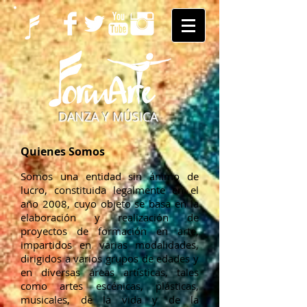
DANZA Y MÚSICA
Quienes Somos
Somos una entidad sin ánimo de
lucro, constituida legalmente en el
año 2008, cuyo objeto se basa en la
elaboración y realización de
proyectos de formación en arte,
impartidos en varias
modalidades,
dirigidos a varios grupos de edades y
en diversas áreas artísticas, tales
como artes escénicas, plásticas,
musicales, de la vida y de la