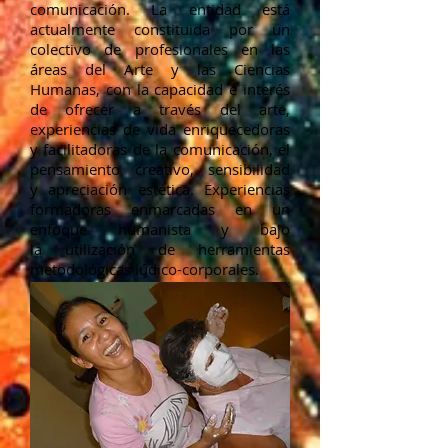
comunicación. La entidad está
actualmente constituida por un
colectivo de profesionales en las
áreas del Arte y las Ciencias
Humanas, con la capacidad e interés
de ofrecer a través del arte,
experiencias de vida enriquecedoras
y facilitadoras de la comunicación, el
pensamiento creativo, sensibilidad
y apreciación estética. Experiencias
formadoras enmarcadas en un
enfoque humanista y bajo
la utilización de herramientas
metodológicas lúdico-corporales.